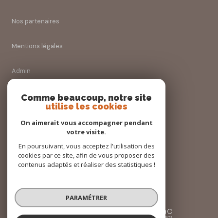
Nos partenaires
Mentions légales
Admin
Nos honoraires
Comme beaucoup, notre site
utilise les cookies
Politique RGPD
On aimerait vous accompagner pendant
votre visite.
Cookies
En poursuivant, vous acceptez l'utilisation des
cookies par ce site, afin de vous proposer des
contenus adaptés et réaliser des statistiques !
© 2026 | Tous droits réservés
PARAMÉTRER
Réalisé par