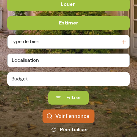
Louer
De l'ancien
De l'immo pro
Estimer
à l'année
De l'immo pro
Type de bien
Budget
Filtrer
Voir l'annonce
Réinitialiser