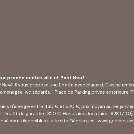
r proche centre ville et Pont Neuf
rélevé. Il vous propose une Entrée avec placard, Cuisine amé
ménagée, wc séparés. 1 Place de Parking privée extérieure. Po
els d'énergie entre 430 € et 620 €, prix moyen au 1er janvier
. Dépôt de garantie : 820 €. Honoraires locataire : 828.17 € 
posé sont disponibles sur le site Géorisques : www.georisques.
41 41. Retrouvez toutes nos offres sur www.margny-immo.fr