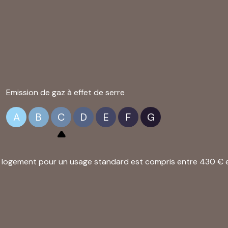
Emission de gaz à effet de serre
A
B
C
D
E
F
G
logement pour un usage standard est compris entre 430 € et