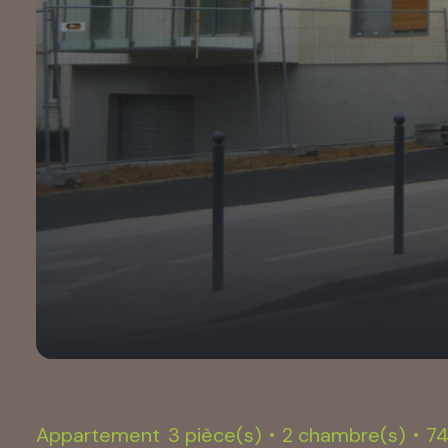
Appartement
3 pièce(s)
2 chambre(s)
74