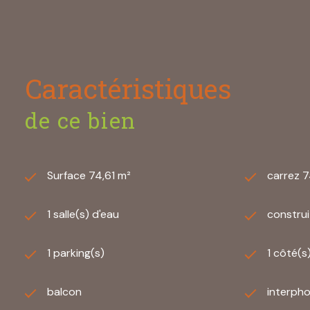
Les informations sur les risques auxquels ce bien est ex
Caractéristiques
de ce bien
Surface 74,61 m²
carrez 7
1 salle(s) d'eau
construi
1 parking(s)
1 côté(s
balcon
interph