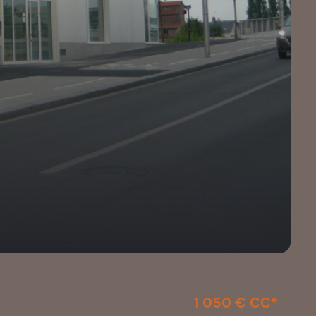
1 050 € CC*