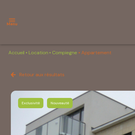
Menu
Accueil
Location
Compiegne
Appartement
Accueil
Vente
Retour aux résultats
Calculatrices
Estimation
Location
Exclusivité
Nouveauté
Gestion
Outils