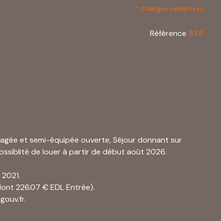
* Charges comprises
Référence
575
nagée et semi-équipée ouverte, Séjour donnant sur
ssiblité de louer à partir de début août 2026.
 2021.
(dont 226.07 € EDL Entrée).
gouv.fr.