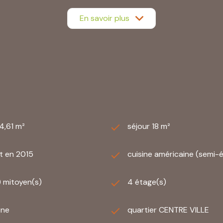
posé sont disponibles sur le site
Géorisques
En savoir plus
4,61 m²
séjour 18 m²
t en 2015
cuisine américaine (semi-
) mitoyen(s)
4 étage(s)
one
quartier CENTRE VILLE