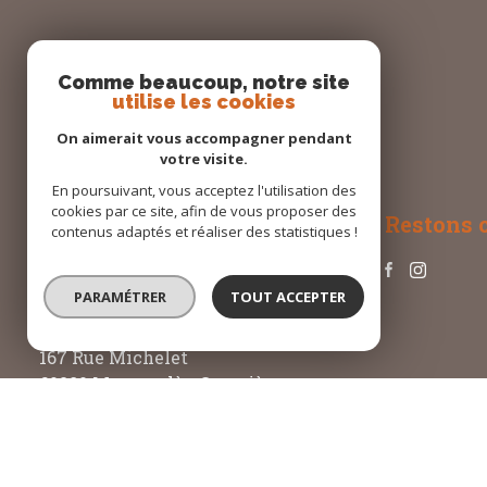
Comme beaucoup, notre site
utilise les cookies
On aimerait vous accompagner pendant
votre visite.
En poursuivant, vous acceptez l'utilisation des
cookies par ce site, afin de vous proposer des
Restons 
Margny Immo
contenus adaptés et réaliser des statistiques !
03 44 92 41 41
PARAMÉTRER
TOUT ACCEPTER
margny-immo@orange.fr
167 Rue Michelet
60280 Margny-lès-Compiègne
Nos partenaires
Mentions légales
Admin
Nos honorai