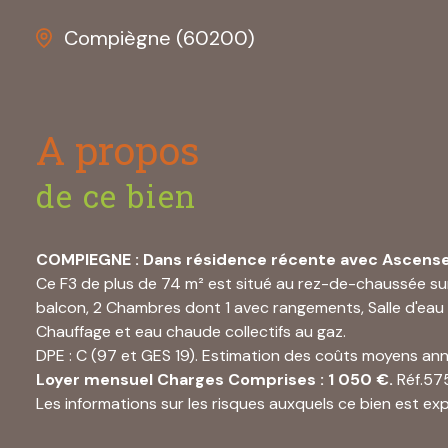
Compiègne (60200)
A propos
de ce bien
COMPIEGNE : Dans résidence récente avec Ascenseu
Ce F3 de plus de 74 m² est situé au rez-de-chaussée su
balcon, 2 Chambres dont 1 avec rangements, Salle d'eau a
Chauffage et eau chaude collectifs au gaz.
DPE : C (97 et GES 19). Estimation des coûts moyens annu
Loyer mensuel Charges Comprises : 1 050 €.
Réf.575
Les informations sur les risques auxquels ce bien est ex
Pour plus d'infos, contactez MARGNY IMMO au 03 44 92 